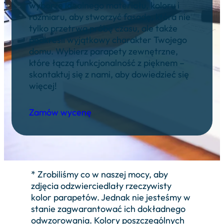
wyborze idealnego materiału, koloru i
rozmiaru, aby stworzyć fasadę, która nie
tylko przetrwa próbę czasu, ale także
podkreśli wyjątkowy charakter Twojego
domu. Wybierz parapety zewnętrzne,
które łączą funkcjonalność z pięknem –
skontaktuj się z nami, aby dowiedzieć się
więcej!
Zamów wycenę
* Zrobiliśmy co w naszej mocy, aby
zdjęcia odzwierciedlały rzeczywisty
kolor parapetów. Jednak nie jesteśmy w
stanie zagwarantować ich dokładnego
odwzorowania. Kolory poszczególnych