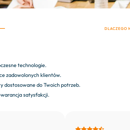
DLACZEGO 
oczesne technologie.
iące zadowolonych klientów.
ty dostosowane do Twoich potrzeb.
 Gwarancja satysfakcji.




