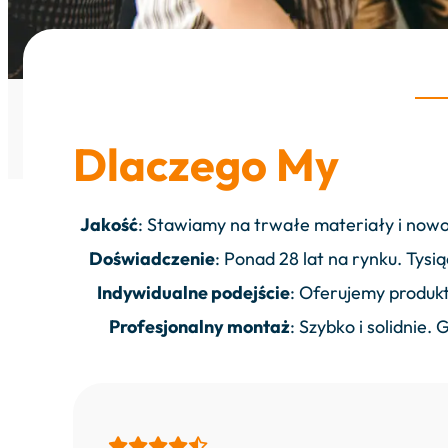
Dlaczego My
Jakość
: Stawiamy na trwałe materiały i now
Doświadczenie
: Ponad 28 lat na rynku. Tys
Indywidualne podejście
: Oferujemy produk
Profesjonalny montaż
: Szybko i solidnie.




