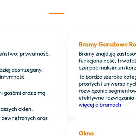
Bramy Garażowe Ro
zeństwo, prywatność,
Bramy znajdują zastoso
funkcjonalność, trwało
czerpać maksimum korzy
dziej dostrzegany.
 intymność
To bardzo szeroka kateg
prostych i uniwersalny
rozwiązania segmentow
mi gośćmi oraz zimą
efektywne rozwiązania 
więcej o bramach
aszych okien.
et zewnętrznych oraz
Okna