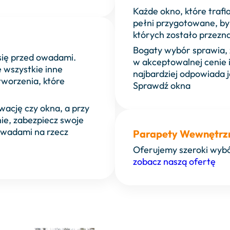
Każde okno, które trafi
pełni przygotowane, by
których zostało przezn
Bogaty wybór sprawia, ż
się przed owadami.
w akceptowalnej cenie i
e wszystkie inne
najbardziej odpowiada j
tworzenia, które
Sprawdź okna
wację czy okna, a przy
ie, zabezpiecz swoje
owadami na rzecz
Parapety Wewnętrzn
Oferujemy szeroki wyb
zobacz naszą ofertę