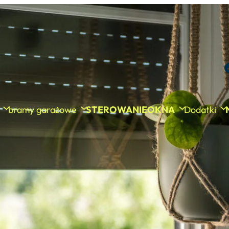
bramy garażowe
STEROWANIE
OKNA
Dodatki